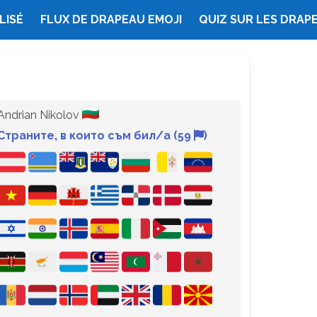
LISÉ
FLUX DE DRAPEAU EMOJI
QUIZ SUR LES DRAP
Andrian Nikolov
Страните, в които съм бил/а (59
)