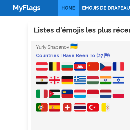
MyFlags
HOME
EMOJIS DE DRAPEAU
Listes d'émojis les plus réc
Yuriy Shabanov
Countries I Have Been To (27
)