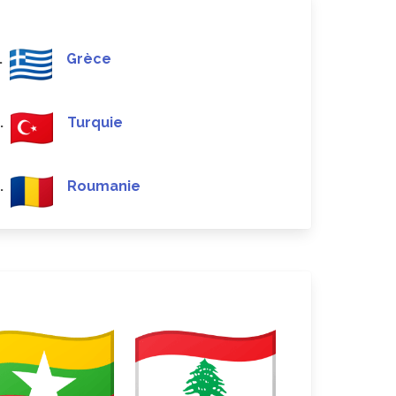
.
Grèce
.
Turquie
.
Roumanie